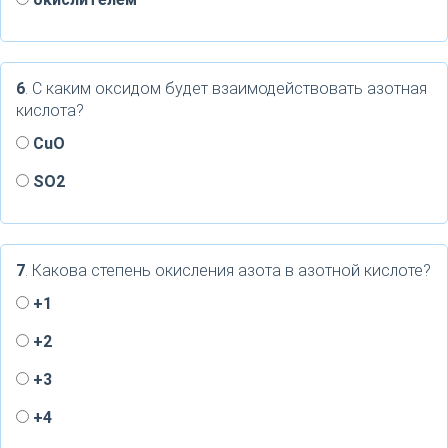
6
. С каким оксидом будет взаимодействовать азотная
кислота?
CuO
SO2
7
. Какова степень окисления азота в азотной кислоте?
+1
+2
+3
+4