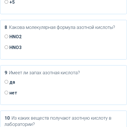
+5
8
. Какова молекулярная формула азотной кислоты?
HNO2
HNO3
9
. Имеет ли запах азотная кислота?
да
нет
10
. Из каких веществ получают азотную кислоту в
лаборатории?