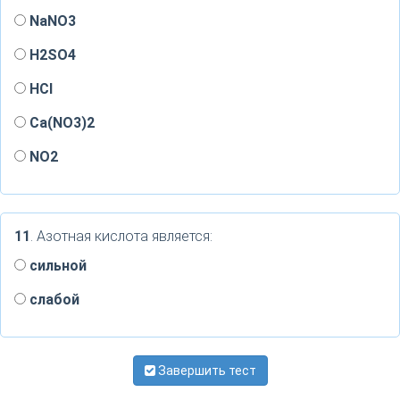
NaNO3
H2SO4
HCl
Ca(NO3)2
NO2
11
. Азотная кислота является:
сильной
слабой
Завершить тест