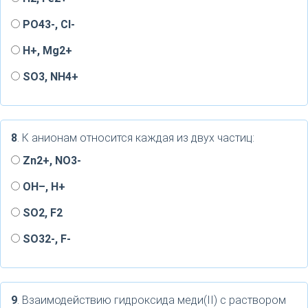
PO43-, Cl-
H+, Mg2+
SO3, NH4+
8
. К анионам относится каждая из двух частиц:
Zn2+, NO3-
OH–, H+
SO2, F2
SO32-, F-
9
. Взаимодействию гидроксида меди(II) с раствором