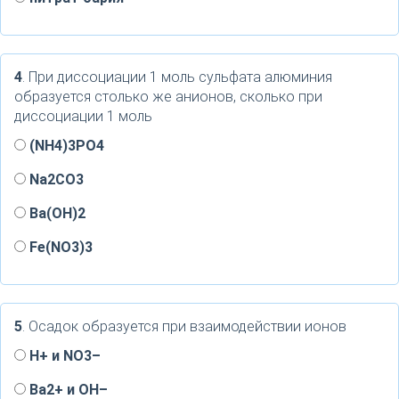
4
. При диссоциации 1 моль сульфата алюминия
образуется столько же анионов, сколько при
диссоциации 1 моль
(NH4)3PO4
Na2CO3
Ba(OH)2
Fe(NO3)3
5
. Осадок образуется при взаимодействии ионов
H+ и NO3–
Ba2+ и OH–