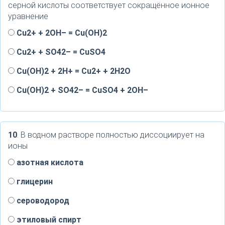
серной кислоты соответствует сокращённое ионное
уравнение
Cu2+ + 2OH– = Cu(OH)2
Сu2+ + SO42– = СuSO4
Cu(OH)2 + 2H+ = Cu2+ + 2H2O
Cu(OH)2 + SO42– = CuSO4 + 2OH–
10
. В водном растворе полностью диссоциирует на
ионы
азотная кислота
глицерин
сероводород
этиловый спирт