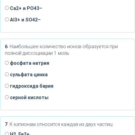
Ca2+ и PO43–
Al3+ и SO42–
6
. Наибольшее количество ионов образуется при
полной диссоциации 1 моль
фосфата натрия
сульфата цинка
гидроксида бария
серной кислоты
7
. К катионам относится каждая из двух частиц:
H2, Fe2+