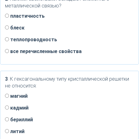
металлической связью?
пластичность
блеск
теплопроводность
все перечисленные свойства
3
. К гексагональному типу кристаллической решетки
не относится:
магний
кадмий
бериллий
литий