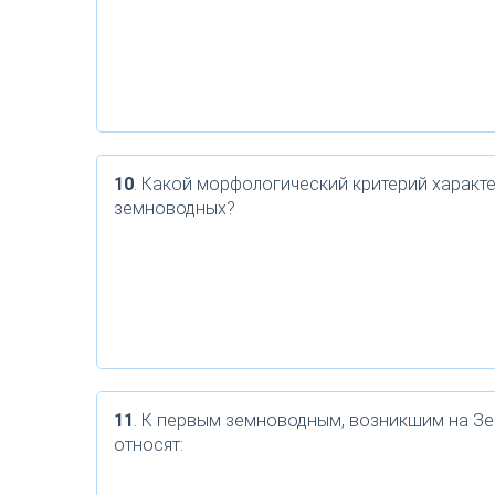
10
. Какой морфологический критерий характе
земноводных?
11
. К первым земноводным, возникшим на Зе
относят: