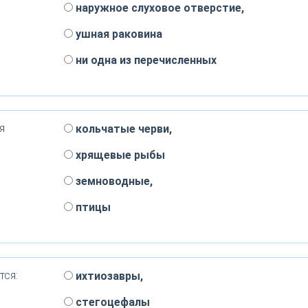
наружное слуховое отверстие,
ушная раковина
ни одна из перечисленных
я
кольчатые черви,
хрящевые рыбы
земноводные,
птицы
тся:
ихтиозавры,
стегоцефалы