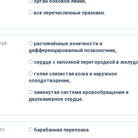
орган боковой линии,
все перечисленные признаки.
гих
расчленённые конечности и
дифференцированный позвоночник,
сердце с неполной перегородкой в желудо
голая слизистая кожа и наружное
оплодотворение,
замкнутая система кровообращения и
двухкамерное сердце.
то:
барабанная перепонка