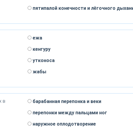
пятипалой конечности и лёгочного дыхани
ежа
кенгуру
утконоса
жабы
х в
барабанная перепонка и веки
перепонки между пальцами ног
наружное оплодотворение