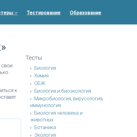
ртеры
Тестирование
Образование
2»
Тесты
 свои
Биология
лько
Химия
ОБЖ
иться к
Биология и биоэкология
оставят
Микробиология, вирусология,
иммунология
Биология человека и
животных
Ботаника
Экология