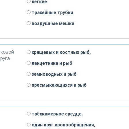
лёгкие
трахейные трубки
воздушные мешки
оковой
хрящевых и костных рыб,
круга
ланцетника и рыб
земноводных и рыб
пресмыкающихся и рыб
трёхкамерное средце,
один круг кровообращения,