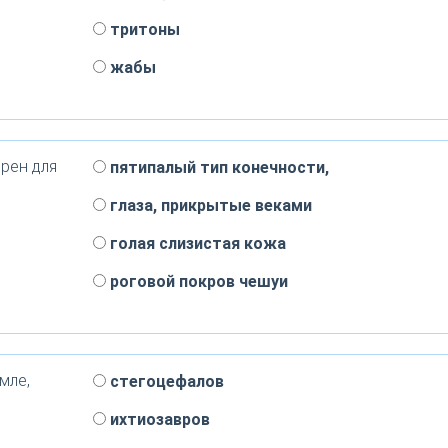
тритоны
жабы
рен для
пятипалый тип конечности,
глаза, прикрытые веками
голая слизистая кожа
роговой покров чешуи
мле,
стегоцефалов
ихтиозавров