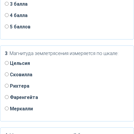
3 балла
4 балла
5 баллов
3
. Магнитуда землетрясения измеряется по шкале:
Цельсия
Сковилла
Рихтера
Фаренгейта
Меркалли