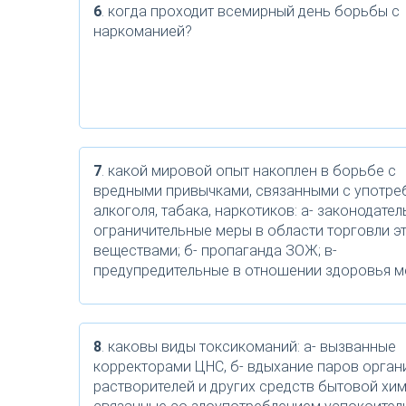
6
. когда проходит всемирный день борьбы с
наркоманией?
7
. какой мировой опыт накоплен в борьбе с
вредными привычками, связанными с употре
алкоголя, табака, наркотиков: а- законодател
ограничительные меры в области торговли э
веществами; б- пропаганда ЗОЖ; в-
предупредительные в отношении здоровья 
8
. каковы виды токсикоманий: а- вызванные
корректорами ЦНС, б- вдыхание паров орган
растворителей и других средств бытовой хими