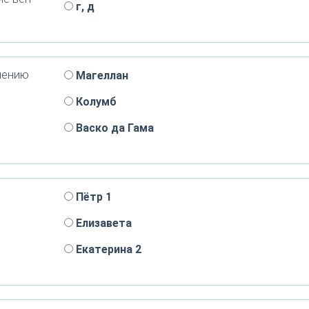
г, д
нению
Магеллан
Колумб
Васко да Гама
Пётр 1
Елизавета
Екатерина 2