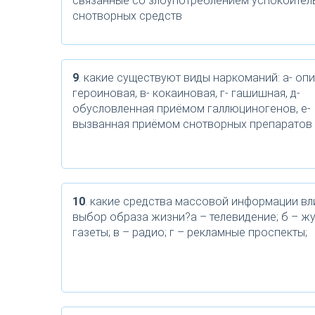
связанные со злоупотреблением успокоител
снотворных средств
9
. какие существуют виды наркоманий: а- опи
героиновая, в- кокаиновая, г- гашишная, д-
обусловленная приёмом галлюциногенов, е-
вызванная приёмом снотворных препаратов
10
. какие средства массовой информации вл
выбор образа жизни?а – телевидение; б – ж
газеты; в – радио; г – рекламные проспекты;