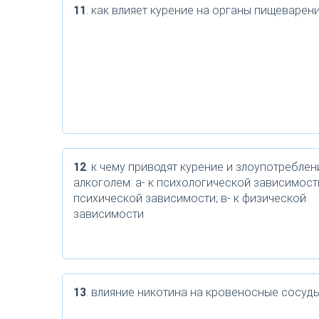
11
. как влияет курение на органы пищеварен
12
. к чему приводят курение и злоупотреблен
алкоголем: а- к психологической зависимости
психической зависимости; в- к физической
зависимости
13
. влияние никотина на кровеносные сосуды