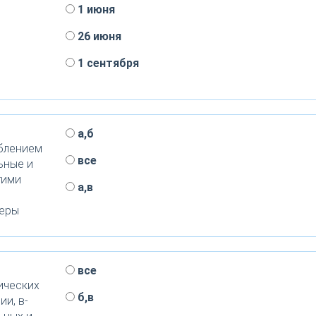
1 июня
26 июня
1 сентября
а,б
блением
все
ьные и
тими
а,в
меры
все
ических
б,в
и, в-