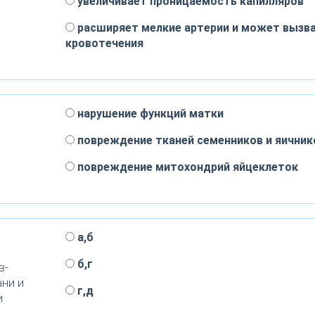
увеличивает проницаемость капилляров
расширяет мелкие артерии и может вызв
кровотечения
нарушение функций матки
повреждение тканей семенников и яичник
повреждение митохондрий яйцеклеток
а,б
б,г
в-
ани и
г,д
и