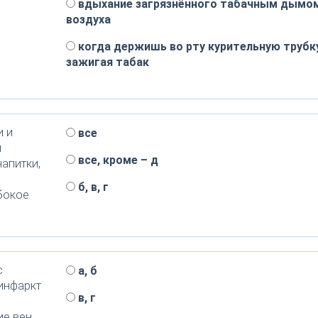
вдыхание загрязнённого табачным дымо
воздуха
когда держишь во рту курительную трубку
зажигая табак
и и
все
и
все, кроме – д
напитки,
б, в, г
убокое
с
а, б
инфаркт
в, г
ие вен