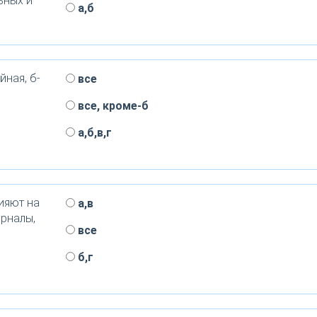
ьных и
а,б
йная, б-
все
все, кроме-б
а,б,в,г
ияют на
а,в
урналы,
все
б,г