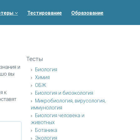
ртеры
Тестирование
Образование
Тесты
знания и
Биология
ошо вы
Химия
ОБЖ
я к
Биология и биоэкология
оставят
Микробиология, вирусология,
иммунология
Биология человека и
животных
Ботаника
Экология