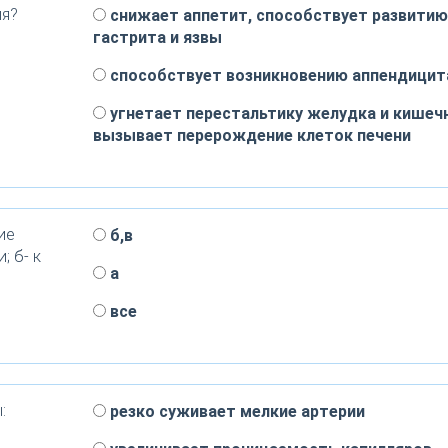
ия?
снижает аппетит, способствует развитию
гастрита и язвы
способствует возникновению аппендицит
угнетает перестальтику желудка и кишечн
вызывает перерождение клеток печени
ие
б,в
; б- к
а
все
:
резко суживает мелкие артерии