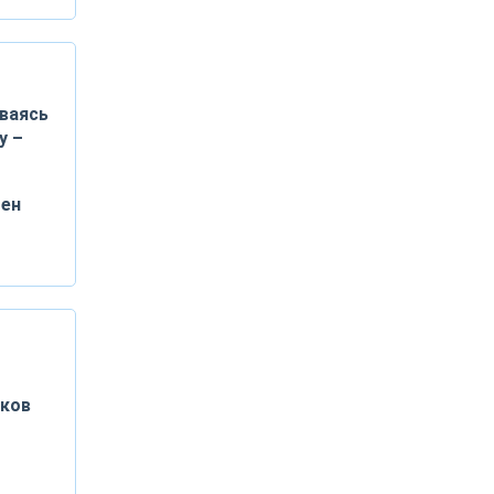
ваясь
у –
мен
иков