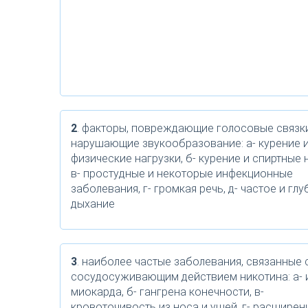
2
. факторы, повреждающие голосовые связк
нарушающие звукообразование: а- курение 
физические нагрузки, б- курение и спиртные 
в- простудные и некоторые инфекционные
заболевания, г- громкая речь, д- частое и гл
дыхание
3
. наиболее частые заболевания, связанные 
сосудосуживающим действием никотина: а- 
миокарда, б- гангрена конечности, в-
кровоточивость из носа и ушей, г- расширен