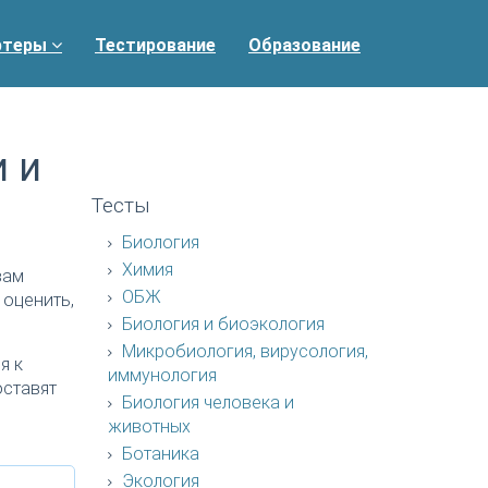
ртеры
Тестирование
Образование
 и
Тесты
Биология
Химия
вам
ОБЖ
 оценить,
Биология и биоэкология
Микробиология, вирусология,
я к
иммунология
оставят
Биология человека и
животных
Ботаника
Экология