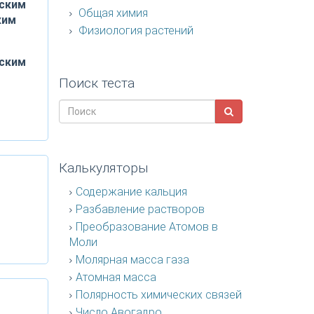
еским
Общая химия
ким
Физиология растений
еским
Поиск теста
Калькуляторы
Содержание кальция
Разбавление растворов
Преобразование Атомов в
Моли
Молярная масса газа
Атомная масса
Полярность химических связей
Число Авогадро