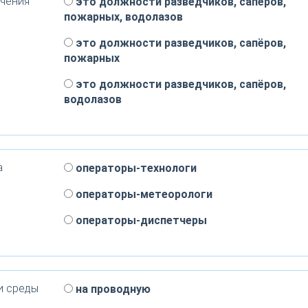
ачения
это должности разведчиков, сапёров,
пожарных, водолазов
это должности разведчиков, сапёров,
пожарных
это должности разведчиков, сапёров,
водолазов
а
операторы-технологи
операторы-метеорологи
операторы-диспетчеры
и среды
на проводную