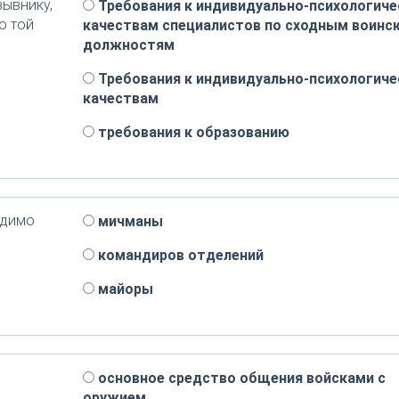
зывнику,
Требования к индивидуально-психологич
о той
качествам специалистов по сходным воинс
должностям
Требования к индивидуально-психологич
качествам
требования к образованию
одимо
мичманы
командиров отделений
майоры
основное средство общения войсками с
оружием