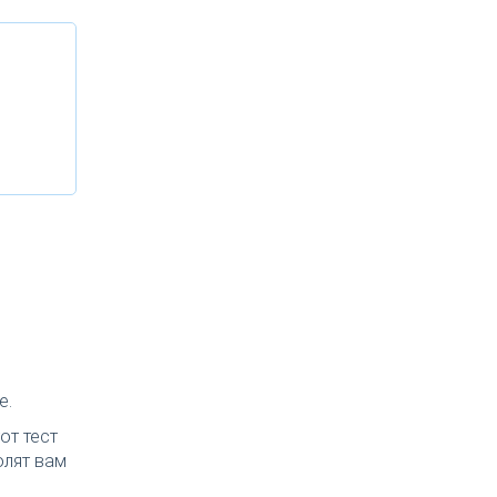
е.
от тест
олят вам