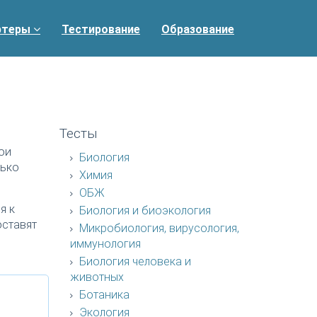
ртеры
Тестирование
Образование
Тесты
ои
Биология
лько
Химия
ОБЖ
я к
Биология и биоэкология
оставят
Микробиология, вирусология,
иммунология
Биология человека и
животных
Ботаника
Экология