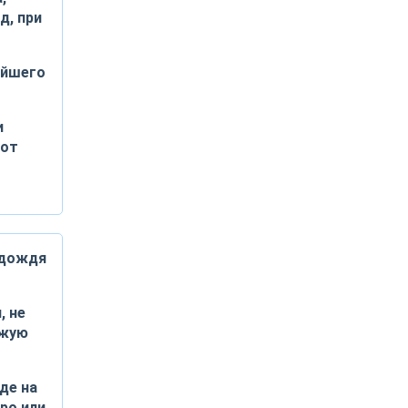
д, при
айшего
и
 от
 дождя
, не
зжую
де на
ро или