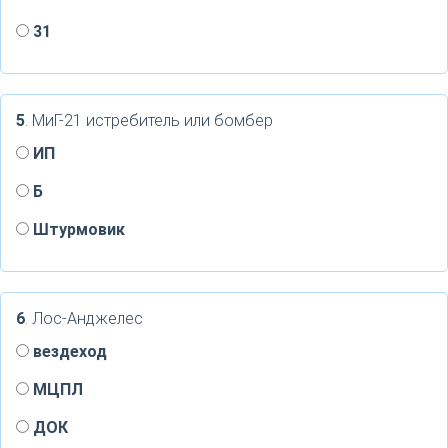
31
5
. МиГ-21 истребитель или бомбер
ИП
Б
Штурмовик
6
. Лос-Анджелес
вездеход
МЦПЛ
ДОК