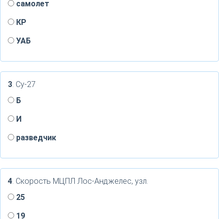
самолет
КР
УАБ
3
. Су-27
Б
И
разведчик
4
. Скорость МЦПЛ Лос-Анджелес, узл.
25
19