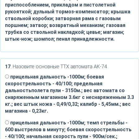
приспособлением, прикладом и пистолетной
рукояткой; дульный тормоз-компенсатор; крышка
ствольной коробки; затворная рама с газовым
поршнем; затвор; возвратный механизм; газовая
трубка со ствольной накладкой; цевье; магазин;
штык-нож; шомпол; пенал принадлежности.
17
. Назовите основные ТТХ автомата АК-74
прицельная дальность -1000м; боевая
скорострельность - 40/100; предельная
дальностьполета пули - 3150м.; вес автомата со
снаряженным магазином 3.6кг с неснаряженным 3.3
кг.; вес штык ножа - 0,49/0,32; калибр - 5,45мм.; вес
магазина - 0,23кг.
прицельная дальность -1000м; темп стрельбы -
600 выстрелов в минуту; боевая скорострельность
- 40/100; начальная скорость пули - 900м/сек.;