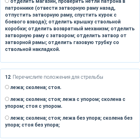
отделить магазин, проверить нетли патрона в
патроннике (отвести затворную раму назад,
отпустить затворную раму, спустить курок с
боевого взвода); отделить крышку ствольной
коробки; отделить возвратный механизм; отделить
затворную раму с затвором; отделить затвор от
затворной рамы; отделить газовую трубку со
ствольной накладкой.
12
. Перечислите положения для стрельбы
лежа; сколена; стоя.
лежа; сколена; стоя; лежа с упором; сколена с
упором; стоя с упором.
лежа; сколена; стоя; лежа без упора; сколена без
упора; стоя без упора;