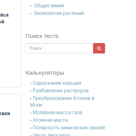
Общая химия
Физиология растений
йся
ый
Поиск теста
м
Калькуляторы
Содержание кальция
Разбавление растворов
Преобразование Атомов в
Моли
Молярная масса газа
овки
Атомная масса
Полярность химических связей
Число Авогадро