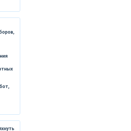
боров,
ния
ртных
бот,
яхнуть