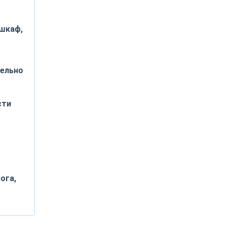
шкаф,
тельно
сти
ога,