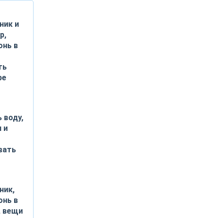
ник и
р,
онь в
ть
ре
 воду,
 и
вать
ник,
онь в
, вещи