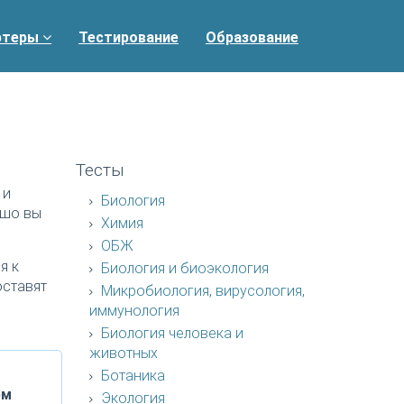
ртеры
Тестирование
Образование
Тесты
 и
Биология
ошо вы
Химия
ОБЖ
я к
Биология и биоэкология
оставят
Микробиология, вирусология,
иммунология
Биология человека и
животных
Ботаника
ем
Экология