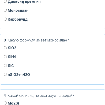
Диоксид кремния
Моносилан
Карборунд
3
. Какую формулу имеет моносилан?
SiO2
SiH4
SiC
nSiO2∙mH2O
4
. Какой силицид не реагирует с водой?
Mg2Si