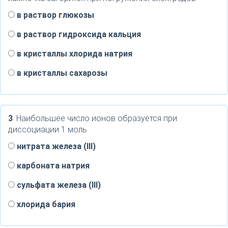
в раствор глюкозы
в раствор гидроксида кальция
в кристаллы хлорида натрия
в кристаллы сахарозы
3
. Наибольшее число ионов образуется при
диссоциации 1 моль
нитрата железа (III)
карбоната натрия
сульфата железа (III)
хлорида бария