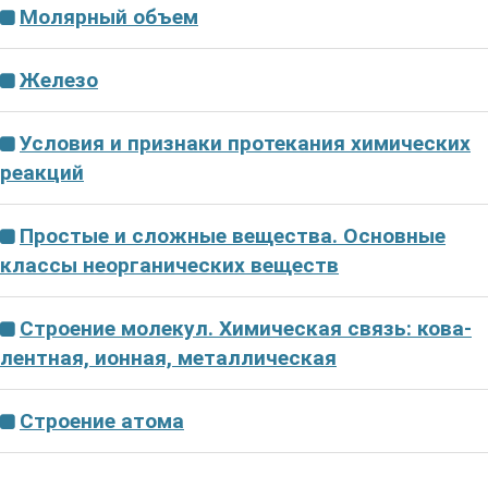
Молярный объем
Железо
Усло­вия и при­зна­ки протекания хи­ми­че­ских
реакций
Про­стые и слож­ные вещества. Ос­нов­ные
классы не­ор­га­ни­че­ских веществ
Стро­е­ние молекул. Хи­ми­че­ская связь: ко­ва­
лент­ная, ионная, металлическая
Стро­е­ние атома