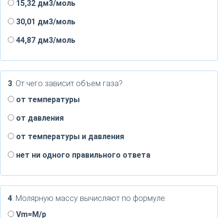
15,32 дм3/моль
30,01 дм3/моль
44,87 дм3/моль
3
. От чего зависит объем газа?
от температуры
от давления
от температуры и давления
нет ни одного правильного ответа
4
. Молярную массу вычисляют по формуле:
Vm=M/p