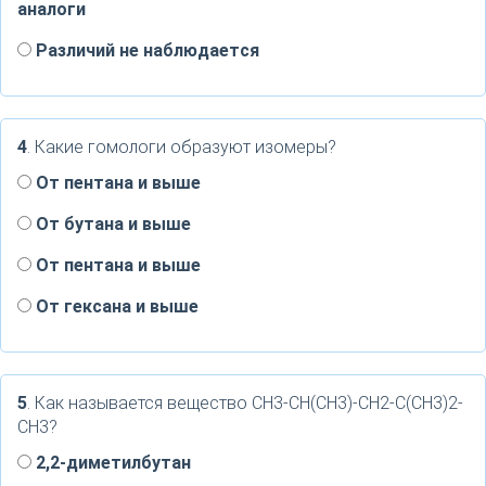
аналоги
Различий не наблюдается
4
. Какие гомологи образуют изомеры?
От пентана и выше
От бутана и выше
От пентана и выше
От гексана и выше
5
. Как называется вещество СН3-СН(СН3)-СН2-С(СН3)2-
СН3?
2,2-диметилбутан