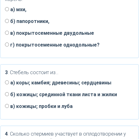
а) мхи,
б) папоротники,
в) покрытосеменные двудольные
г) покрытосеменные однодольные?
3
. Стебель состоит из...
а) коры; камбия; древесины; сердцевины
б) кожицы; срединной ткани листа и жилки
в) кожицы; пробки и луба
4
. Сколько спермиев участвует в оплодотворении у