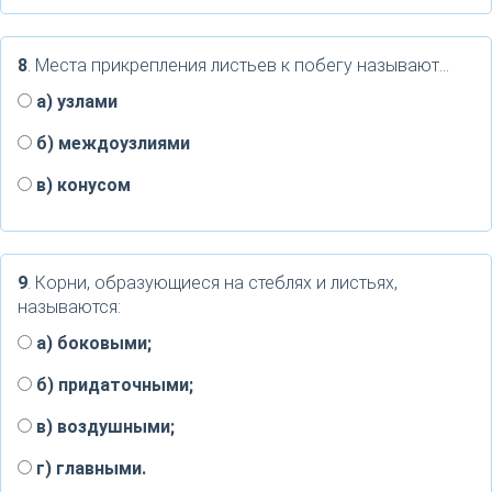
8
. Места прикрепления листьев к побегу называют...
а) узлами
б) междоузлиями
в) конусом
9
. Корни, образующиеся на стеблях и листьях,
называются:
a) боковыми;
б) придаточными;
в) воздушными;
г) главными.