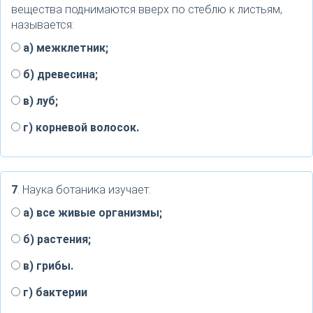
вещества поднимаются вверх по стеблю к листьям,
называется:
a) межклетник;
б) древесина;
в) луб;
г) корневой волосок.
7
. Наука ботаника изучает:
a) все живые организмы;
б) растения;
в) грибы.
г) бактерии