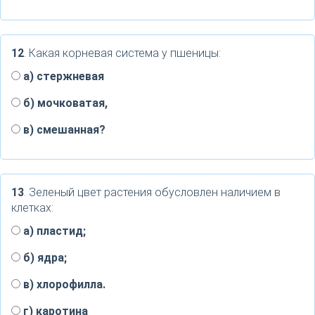
12
. Какая корневая система у пшеницы:
а) стержневая
б) мочковатая,
в) смешанная?
13
. Зеленый цвет растения обусловлен наличием в
клетках:
a) пластид;
б) ядра;
в) хлорофилла.
г) каротина