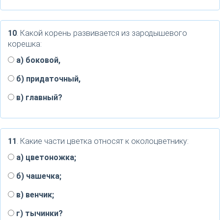
10
. Какой корень развивается из зародышевого
корешка:
а) боковой,
б) придаточный,
в) главный?
11
. Какие части цветка относят к околоцветнику:
а) цветоножка;
б) чашечка;
в) венчик;
г) тычинки?