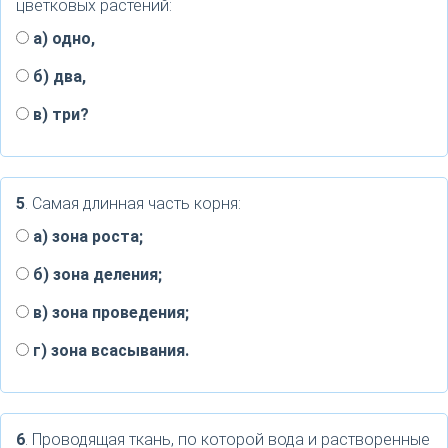
цветковых растений:
а) одно,
б) два,
в) три?
5
. Самая длинная часть корня:
a) зона роста;
б) зона деления;
в) зона проведения;
г) зона всасывания.
6
. Проводящая ткань, по которой вода и растворенные