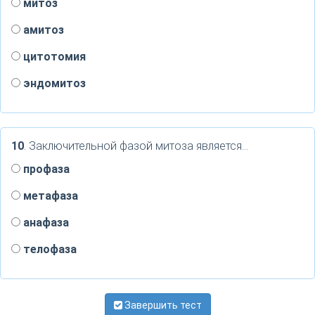
митоз
амитоз
цитотомия
эндомитоз
10
. Заключительной фазой митоза является…
профаза
метафаза
анафаза
телофаза
Завершить тест