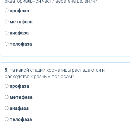
экваториальной части веретена деления?
профаза
метафаза
анафаза
телофаза
5
. На какой стадии хроматиды распадаются и
расходятся к разным полюсам?
профаза
метафаза
анафаза
телофаза