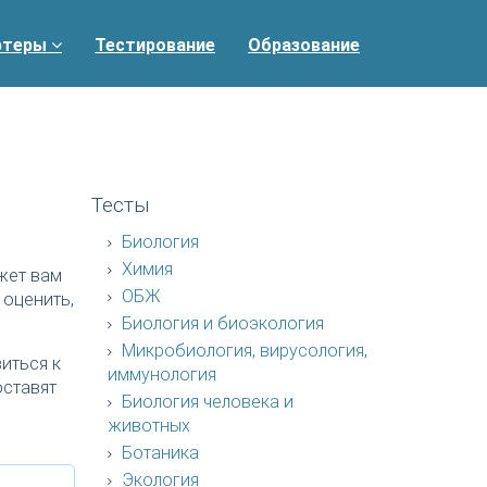
ртеры
Тестирование
Образование
Тесты
Биология
Химия
жет вам
ОБЖ
 оценить,
Биология и биоэкология
Микробиология, вирусология,
иться к
иммунология
оставят
Биология человека и
животных
Ботаника
Экология