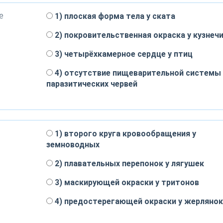
е
1) плоская форма тела у ската
2) покровительственная окраска у кузнеч
3) четырёхкамерное сердце у птиц
4) отсутствие пищеварительной системы 
паразитических червей
1) второго круга кровообращения у
земноводных
2) плавательных перепонок у лягушек
3) маскирующей окраски у тритонов
4) предостерегающей окраски у жерлянок