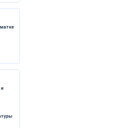
 матке
 и
атуры