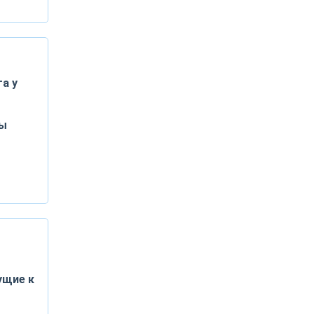
а у
ты
ущие к