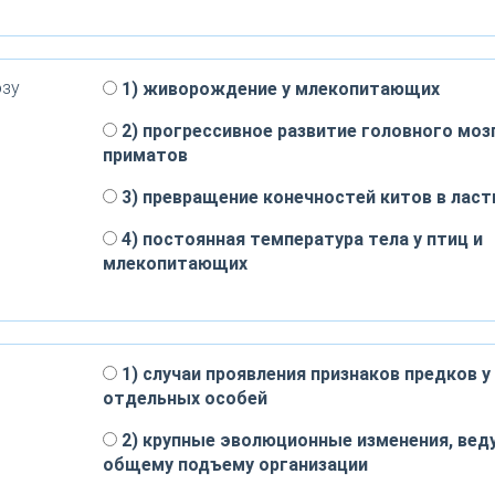
озу
1) живорождение у млекопитающих
2) прогрессивное развитие головного мозг
приматов
3) превращение конечностей китов в лас
4) постоянная температура тела у птиц и
млекопитающих
1) случаи проявления признаков предков у
отдельных особей
2) крупные эволюционные изменения, вед
общему подъему организации