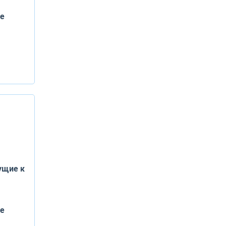
е
ущие к
е