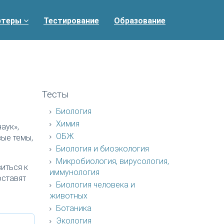
ртеры
Тестирование
Образование
Тесты
Биология
Химия
аук»,
ОБЖ
ые темы,
Биология и биоэкология
Микробиология, вирусология,
иться к
иммунология
оставят
Биология человека и
животных
Ботаника
Экология