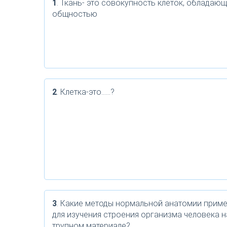
1
. Ткань- это совокупность клеток, обладаю
общностью
2
. Клетка-это……?
3
. Какие методы нормальной анатомии прим
для изучения строения организма человека н
трупном материале?