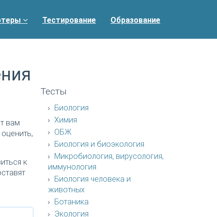
ртеры
Тестирование
Образование
ения
Тесты
Биология
Химия
т вам
ОБЖ
 оценить,
Биология и биоэкология
Микробиология, вирусология,
иться к
иммунология
оставят
Биология человека и
животных
Ботаника
Экология