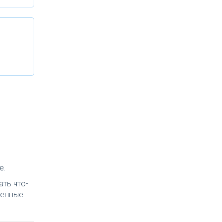
е.
ть что-
ченные