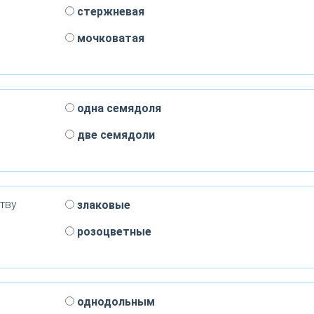
стержневая
мочковатая
одна семядоля
две семядоли
тву
злаковые
розоцветные
однодольным