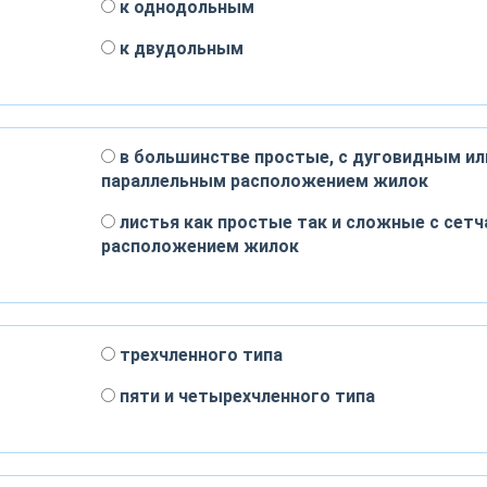
к однодольным
к двудольным
в большинстве простые, с дуговидным ил
параллельным расположением жилок
листья как простые так и сложные с сет
расположением жилок
трехчленного типа
пяти и четырехчленного типа