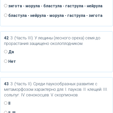
зигота - морула - бластула - гаструла - нейрула
бластула - нейрула - морула - гаструла - зигота
42
. 3. (Часть III). У лещины (лесного ореха) семя до
прорастания защищено околоплодником.
Да
Нет
43
. 3. (Часть II). Среди паукообразных развитие с
метаморфозом характерно для: I. пауков. II. клещей. III.
сольпуг. IV. сенокосцев. V. скорпионов.
II
II, III