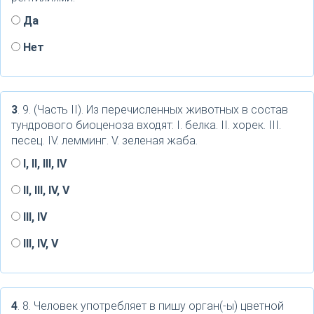
Да
Нет
3
. 9. (Часть II). Из перечисленных животных в состав
тундрового биоценоза входят: I. белка. II. хорек. III.
песец. IV. лемминг. V. зеленая жаба.
I, II, III, IV
II, III, IV, V
III, IV
III, IV, V
4
. 8. Человек употребляет в пишу орган(-ы) цветной