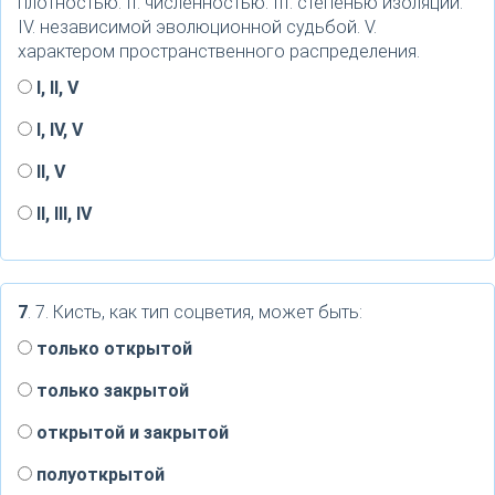
плотностью. II. численностью. III. степенью изоляции.
IV. независимой эволюционной судьбой. V.
характером пространственного распределения.
I, II, V
I, IV, V
II, V
II, III, IV
7
. 7. Кисть, как тип соцветия, может быть:
только открытой
только закрытой
открытой и закрытой
полуоткрытой