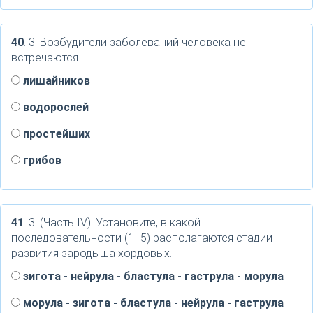
40
. 3. Возбудители заболеваний человека не
встречаются
лишайников
водорослей
простейших
грибов
41
. 3. (Часть IV). Установите, в какой
последовательности (1 -5) располагаются стадии
развития зародыша хордовых.
зигота - нейрула - бластула - гаструла - морула
морула - зигота - бластула - нейрула - гаструла