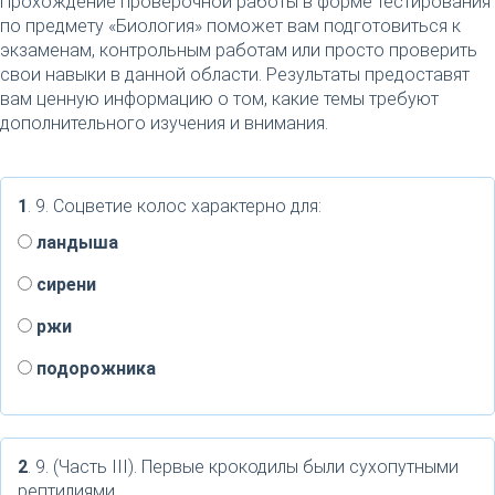
Прохождение проверочной работы в форме тестирования
по предмету «Биология» поможет вам подготовиться к
экзаменам, контрольным работам или просто проверить
свои навыки в данной области. Результаты предоставят
вам ценную информацию о том, какие темы требуют
дополнительного изучения и внимания.
1
. 9. Соцветие колос характерно для:
ландыша
сирени
ржи
подорожника
2
. 9. (Часть III). Первые крокодилы были сухопутными
рептилиями.