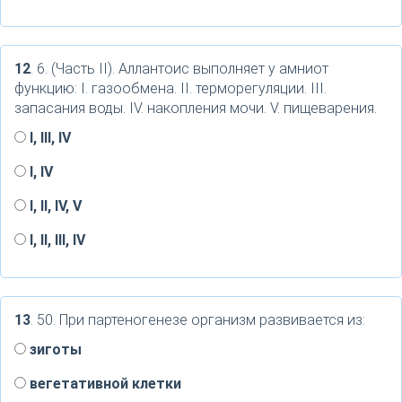
12
. 6. (Часть II). Аллантоис выполняет у амниот
функцию: I. газообмена. II. терморегуляции. III.
запасания воды. IV. накопления мочи. V. пищеварения.
I, III, IV
I, IV
I, II, IV, V
I, II, III, IV
13
. 50. При партеногенезе организм развивается из:
зиготы
вегетативной клетки