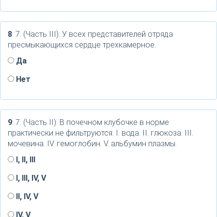
8
. 7. (Часть III). У всех представителей отряда
пресмыкающихся сердце трехкамерное.
Да
Нет
9
. 7. (Часть II). В почечном клубочке в норме
практически не фильтруются: I. вода. II. глюкоза. III.
мочевина. IV. гемоглобин. V. альбумин плазмы.
I, II, III
I, III, IV, V
II, IV, V
IV, V