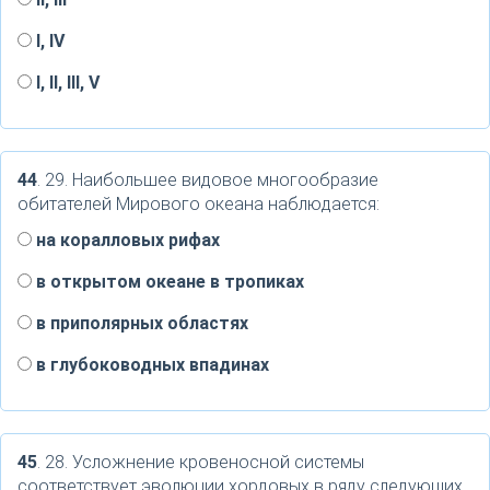
I, IV
I, II, III, V
44
. 29. Наибольшее видовое многообразие
обитателей Мирового океана наблюдается:
на коралловых рифах
в открытом океане в тропиках
в приполярных областях
в глубоководных впадинах
45
. 28. Усложнение кровеносной системы
соответствует эволюции хордовых в ряду следующих