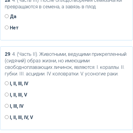
28
. 4. (Часть III). После оплодотворения семязачатки
превращаются в семена, а завязь в плод.
Да
Нет
29
. 4. (Часть II). Животными, ведущими прикрепленный
(сидячий) образ жизни, но имеющими
свободноплавающих личинок, являются: I. кораллы. II.
губки. III. асцидии. IV. коловратки. V. усоногие раки.
I, II, III, IV
I, II, III, V
I, III, IV
I, II, III, IV, V