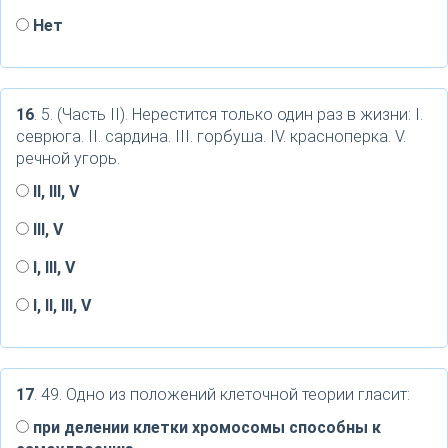
Нет
16
. 5. (Часть II). Нерестится только один раз в жизни: I.
севрюга. II. сардина. III. горбуша. IV. красноперка. V.
речной угорь.
II, III, V
III, V
I, III, V
I, II, III, V
17
. 49. Одно из положений клеточной теории гласит:
при делении клетки хромосомы способны к