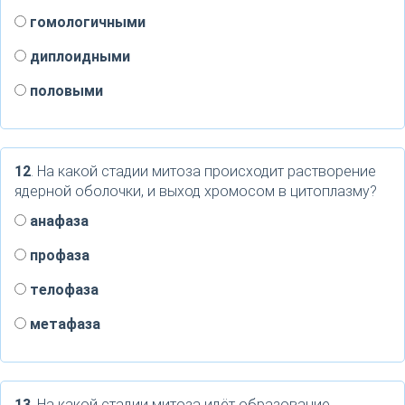
гомологичными
диплоидными
половыми
12
. На какой стадии митоза происходит растворение
ядерной оболочки, и выход хромосом в цитоплазму?
анафаза
профаза
телофаза
метафаза
13
. На какой стадии митоза идёт образование