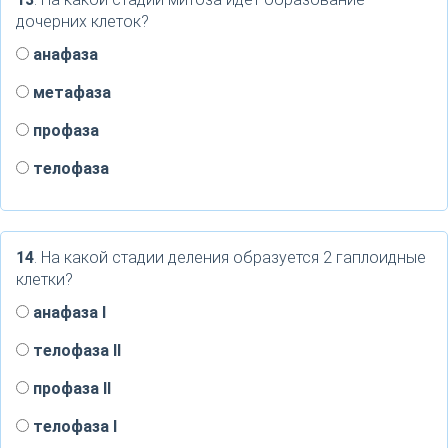
дочерних клеток?
анафаза
метафаза
профаза
телофаза
14
. На какой стадии деления образуется 2 гаплоидные
клетки?
анафаза I
телофаза II
профаза II
телофаза I