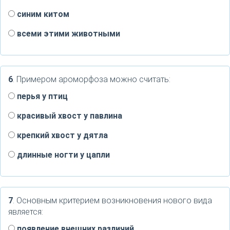
синим китом
всеми этими животными
6
. Примером ароморфоза можно считать:
перья у птиц
красивый хвост у павлина
крепкий хвост у дятла
длинные ногти у цапли
7
. Основным критерием возникновения нового вида
является:
появление внешних различий