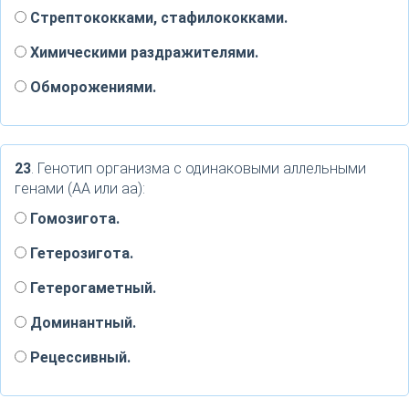
Стрептококками, стафилококками.
Химическими раздражителями.
Обморожениями.
23
. Генотип организма с одинаковыми аллельными
генами (АА или аа):
Гомозигота.
Гетерозигота.
Гетерогаметный.
Доминантный.
Рецессивный.