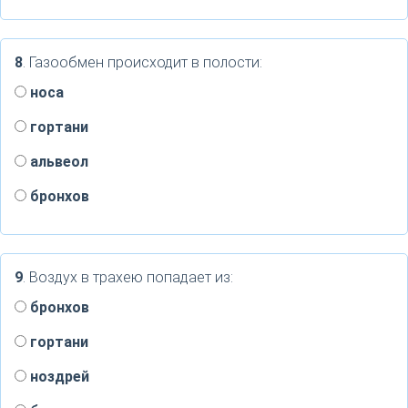
8
. Газообмен происходит в полости:
носа
гортани
альвеол
бронхов
9
. Воздух в трахею попадает из:
бронхов
гортани
ноздрей